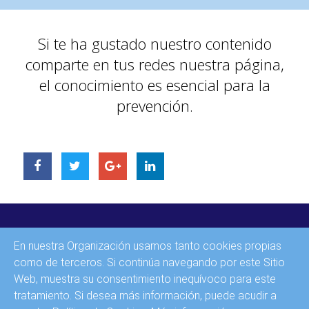
Si te ha gustado nuestro contenido
comparte en tus redes nuestra página,
el conocimiento es esencial para la
prevención.
INICIO
En nuestra Organización usamos tanto cookies propias
CONTACTO
como de terceros. Si continúa navegando por este Sitio
Web, muestra su consentimiento inequívoco para este
AVISO LEGAL
tratamiento. Si desea más información, puede acudir a