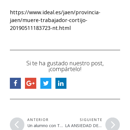
https://www.ideal.es/jaen/provincia-
jaen/muere-trabajador-cortijo-
20190511183723-nt.html
Si te ha gustado nuestro post,
¡compártelo!
ANTERIOR
SIGUIENTE
Un alumno con TEA, “discriminado” por la Consejería de Educación de la Comunidad Valenciana, al negarle la matrícula en FP.
LA ANSIEDAD DERIVADA DEL TRABAJO, considerada por primera vez accidente de trabajo por la Seguridad Social de Bizkaia