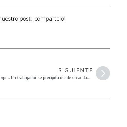
nuestro post, ¡compártelo!
SIGUIENTE
Se produce una fuga química en una empresa de Castellbisbal (Barcelona)
Un trabajador se precipita desde un andamio en Pozo Alcón (Jaén)