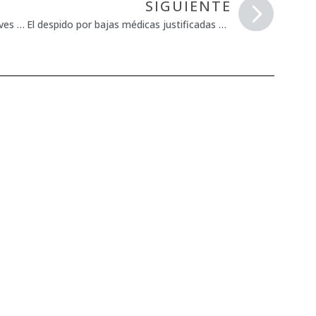
SIGUIENTE
Los niños con discapacidad sufren graves situaciones de desigualdad y exclusión en España
El despido por bajas médicas justificadas vigente desde el 2015.