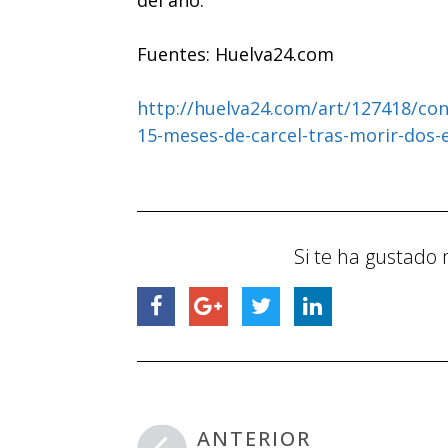
del año.
Fuentes: Huelva24.com
http://huelva24.com/art/127418/co
15-meses-de-carcel-tras-morir-dos-
Si te ha gustado 
ANTERIOR