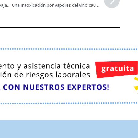
La Caída de una grúa provoca dos trabajadores heridos en Jaén
Una Intoxicación por vapores del vino causa dos muertos y un herido muy grave en Bodegas Paniza.