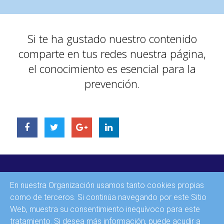
Si te ha gustado nuestro contenido
comparte en tus redes nuestra página,
el conocimiento es esencial para la
prevención.
INICIO
En nuestra Organización usamos tanto cookies propias
CONTACTO
como de terceros. Si continúa navegando por este Sitio
Web, muestra su consentimiento inequívoco para este
AVISO LEGAL
tratamiento. Si desea más información, puede acudir a