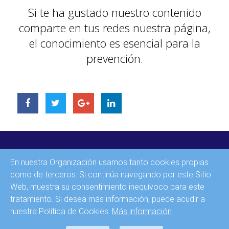
Si te ha gustado nuestro contenido
comparte en tus redes nuestra página,
el conocimiento es esencial para la
prevención.
INICIO
En nuestra Organización usamos tanto cookies propias
CONTACTO
como de terceros. Si continúa navegando por este Sitio
Web, muestra su consentimiento inequívoco para este
AVISO LEGAL
tratamiento. Si desea más información, puede acudir a
nuestra Política de Cookies.
Más información